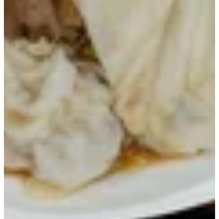
ديم سوم و أطباق جانبية
وجبات عائلية
دجاج فريد
النودلز
الحلويات والمشروبات
النودلز
بانسيت كانتون
دجاج مامي
فطيرة الدجاج مامي
لحم البقر مامي
فطيرة لحم البقر مامي
تشاوكنج