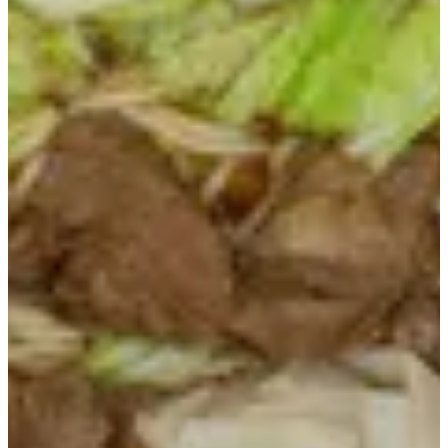
النودلز
لوريات
سبيشيال شيف
تشاوفان