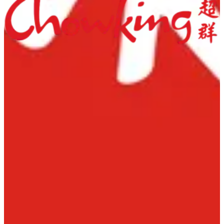
Chowking Farwaniya
Farwaniya
Chowking Old Souq
15 Salem Al Mubarak St Salmiya Old Souq
Chowking Al Qurain
Al Qurain - 12 St - West of Abu Fatira Al-Herafia
|
©
OpenStreetMap
contributors
Leaflet
تشاوكنج
+
−
مساعدة
الفروع
سياسة الخصوصية
سياسة التوصيل والإلغاء
شروط الخدمة